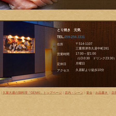
とり焼き 元気
TEL.
059-254-3331
〒514-1107
住所
三重県津市久居中町281
17:00～翌1:00
営業時間
（LO.0:30 ドリンク23:30
月曜日
定休日
久居駅より徒歩10分
アクセス
|
久屋大通の鶏料理「GENKI」トップページ
|
店内・シーン
|
宴会
|
お品書き
|
店